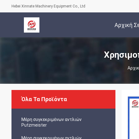
Hebei Xinnate Machinery Equipment Co., Ltd
Αρχική Σ
Χρησιμο
Αρχικ
Όλα Τα Προϊόντα
Μέρη συγκεκριμένων αντλιών
Putzmeister
Μέρη συγκεκριμένων αντλιών