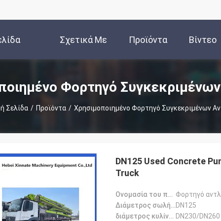
ελίδα
Σχετικά Με
Προϊόντα
Βίντεο
Εμάς
ποιημένο Φορτηγό Συγκεκριμένων
ή Σελίδα
/
Προϊόντα
/
Χρησιμοποιημένο Φορτηγό Συγκεκριμένων Α
DN125 Used Concrete Pu
Truck
Ονομασία του προϊόντος:
Φορτηγό αντλ
Διάμετρος σωλήνων:
DN125
διάμετρος κυλίνδρων:
DN230/DN260