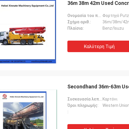
36m 38m 42m Used Concr
Ονομασία του προϊόντος:
Φορτηγό Put
Σχήμα αριθ.:
36m/38m/42
Πλαίσια:
Benz/Isuzu
Καλύτερη Τιμή
Secondhand 36m-63m Use
Συσκευασία λεπτομέρειες:
Καρτόνι
Όροι πληρωμής:
Western Unio
: