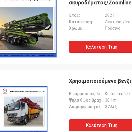
σκυροδέματος/Zoomline 
Έτος:
2021
Κατάσταση:
Δεύτερο χέρι
Χρώμα:
Πράσινο
Καλύτερη Τιμή
Χρησιμοποιούμενο βενζι
Εφαρμόσιμες βιομηχανίες:
Κατασκευές /
Ψηλά ύψος βραχίονα:
30.1m
Διαμόρφωση άξονα:
3 Άλεξ
Καλύτερη Τιμή