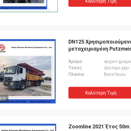
Καλύτερη Τιμή
DN125 Χρησιμοποιούμεν
μεταχειρισμένη Putzmei
Χρώμα:
αρχικό χρώμα
Τύπος:
Δεύτερο χέρι
Πλαίσια:
Benz/Isuzu
Καλύτερη Τιμή
DEO
Zoomline 2021 Έτος 50m