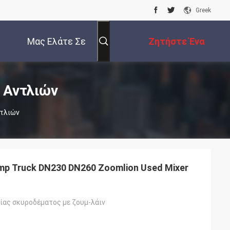
Greek
Μας Ελάτε Σε
Ζητήστε Ένα
Επαφή Με
Απόσπασμα
 Αντλιών
ντλιών
mp Truck DN230 DN260 Zoomlion Used Mixer
ίας σκυροδέματος με ζουμ-λάιν