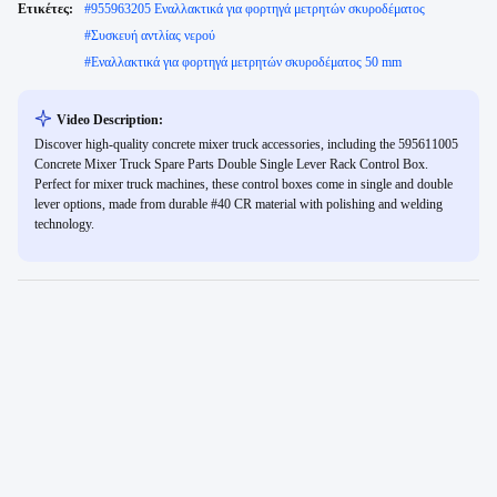
Ετικέτες:
#
955963205 Εναλλακτικά για φορτηγά μετρητών σκυροδέματος
#
Συσκευή αντλίας νερού
#
Εναλλακτικά για φορτηγά μετρητών σκυροδέματος 50 mm
Video Description:
Discover high-quality concrete mixer truck accessories, including the 595611005
Concrete Mixer Truck Spare Parts Double Single Lever Rack Control Box.
Perfect for mixer truck machines, these control boxes come in single and double
lever options, made from durable #40 CR material with polishing and welding
technology.