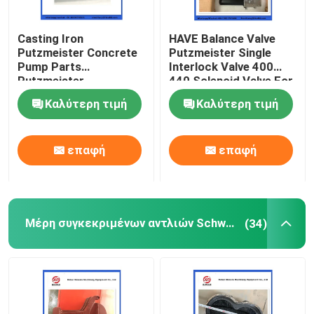
Σφαίρα καθαρισμού αντλίας σκυροδέματος
Casting Iron
HAVE Balance Valve
Putzmeister Concrete
Putzmeister Single
Pump Parts
Interlock Valve 400
Χονδρικός εφοδιασμός
Putzmeister
440 Solenoid Valve For
Agitatoring Paddles
Concrete Pump
Καλύτερη τιμή
Καλύτερη τιμή
Αντλία Rexthod
επαφή
επαφή
Μέρη συγκεκριμένων αντλιών SANY
Μέρη συγκεκριμένων αντλιών Zoomlion
Μέρη συγκεκριμένων αντλιών Schwing
(34)
Συσκευές αντλίας σκυροδέματος
Χρησιμοποιημένο φορτηγό συγκεκριμένων αντλιών