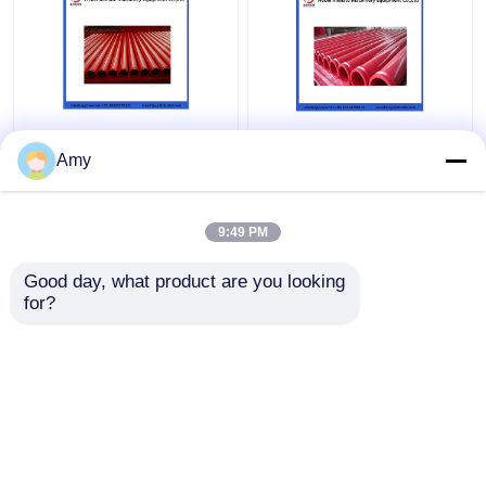
Amy
9:49 PM
Καλύτερη τιμή
Καλύτερη τιμή
Good day, what product are you looking 
for?
επαφή
επαφή
Δείτε περισσότερων
Αρχική Σελίδα
Περίπου εμείς
επαφή
Desktop Site