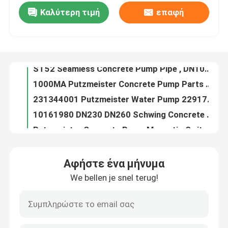
Καλύτερη τιμή
επαφή
SAUER DANFOSS Rexthod Pump SPV23 Hydraulic Pump High Pressure
ST52 Seamless Concrete Pump Pipe , DN100 DN125 Concrete Pump Delivery Pipe
Σχετικά με εμάς
1000MA Putzmeister Concrete Pump Parts Remote Control Battery
231344001 Putzmeister Water Pump 229179000 Flushing Water Pump
Γύρος εργοστασίων
10161980 DN230 DN260 Schwing Concrete Pump Parts Rubber Piston Ram
Putzmeister Concrete Pump Magnetic Switch 270321001
Ποιοτικός έλεγχος
Concrete Pump Parts Sany Filter Element Hydraulic Oil Filter
3 4 Holes Batching Plant Spare Parts Sicoma Butterfly Valve Cylinder Electropneumatic Actuator Cylinder
επαφή
10061072 10061073 Schwing Spare Parts Concrete Pump Complete Closed And Open Agitator
10094569 Schwing Concrete Pump Parts Plunger Cylinder Swing Lever
Ζητήστε ένα απόσπασμα
Αφήστε ένα μήνυμα
Rear Front Agitatoring Shaft Schwing Pump Parts
We bellen je snel terug!
99.9% Concrete Pump Accessories Concrete Pump Primer Lubricant For Concrete Pumping Pipe
Μέρη συγκεκριμένων αντλιών Putzmeister
Concrete Pump Spare Parts Water Pump Schwing Water Pump 7560C
Concrete Pump Parts U Bolt Pipe DN125 DN150 Plastic Cast Steel
Μέρη συγκεκριμένων αντλιών Schwing
BP2000 Schwing Concrete Pump Parts Slewing Lever BP3000