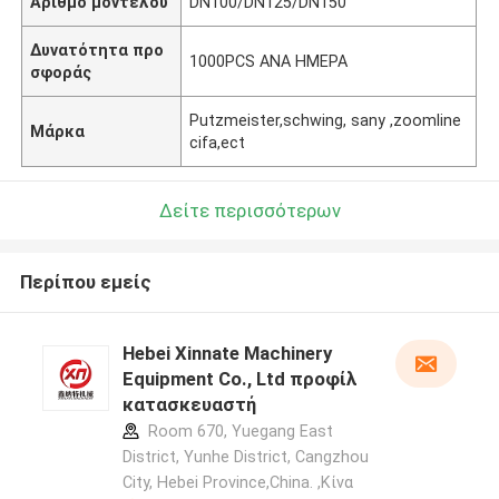
Αριθμό μοντέλου
DN100/DN125/DN150
Δυνατότητα προ
1000PCS ΑΝΑ ΗΜΕΡΑ
σφοράς
Putzmeister,schwing, sany ,zoomline
Μάρκα
cifa,ect
Δείτε περισσότερων
Περίπου εμείς
Hebei Xinnate Machinery
Equipment Co., Ltd προφίλ
κατασκευαστή
Room 670, Yuegang East
District, Yunhe District, Cangzhou
City, Hebei Province,China. ,Κίνα