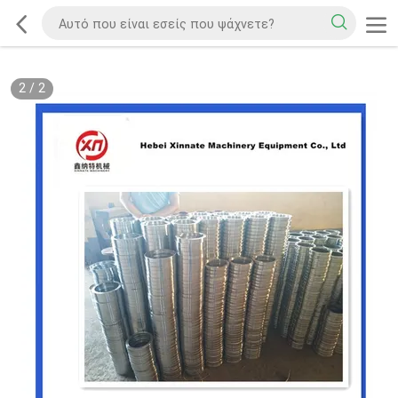
2
/
2