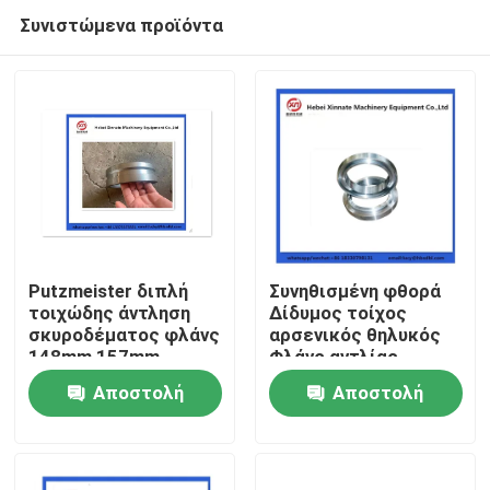
Συνιστώμενα προϊόντα
Putzmeister διπλή
Συνηθισμένη φθορά
τοιχώδης άντληση
Δίδυμος τοίχος
σκυροδέματος φλάνς
αρσενικός θηλυκός
Αρχική Σελίδα
148mm 157mm
Φλάνς αντλίας
166mm
σκυροδέματος Μέρη
Αποστολή
Αποστολή
αντλίας
Προϊόντα
σκυροδέματος
ερώτησης
ερώτησης
Βίντεο