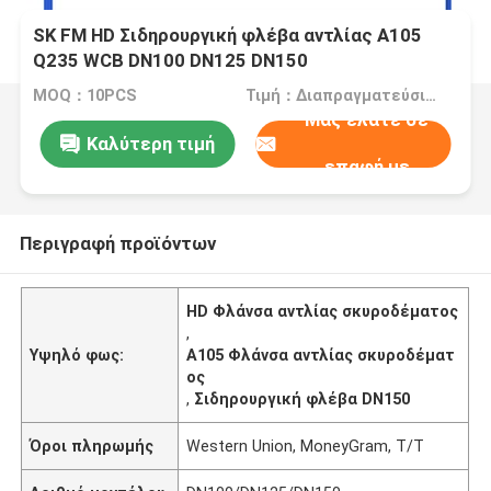
SK FM HD Σιδηρουργική φλέβα αντλίας A105
Q235 WCB DN100 DN125 DN150
MOQ：10PCS
Τιμή：Διαπραγματεύσιμα
Μας ελάτε σε
Καλύτερη τιμή
επαφή με
Περιγραφή προϊόντων
HD Φλάνσα αντλίας σκυροδέματος
,
Υψηλό φως:
Α105 Φλάνσα αντλίας σκυροδέματ
ος
,
Σιδηρουργική φλέβα DN150
Όροι πληρωμής
Western Union, MoneyGram, T/T