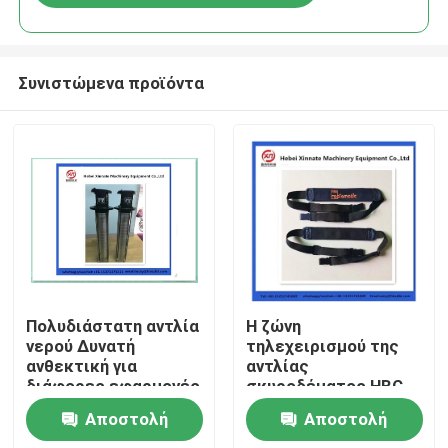
Συνιστώμενα προϊόντα
Αρχική Σελίδα
Πολυδιάστατη αντλία
Η ζώνη
νερού Δυνατή
τηλεχειρισμού της
ανθεκτική για
αντλίας
Προϊόντα
διάφορες εφαρμογές
σκυροδέματος HBC
Putzmeister
Αποστολή
Αποστολή
Βίντεο