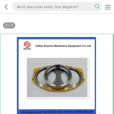
2
/
5