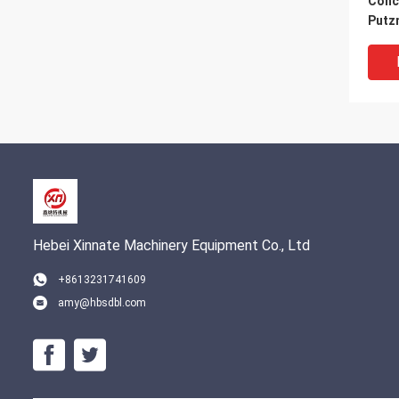
Conc
Putz
Padd
Hebei Xinnate Machinery Equipment Co., Ltd
+8613231741609
amy@hbsdbl.com
DN20
Putz
Pump
Pump