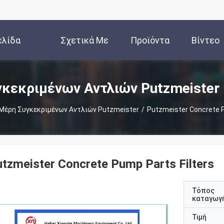
ελίδα
Σχετικά Με
Προϊόντα
Βίντεο
Εμάς
κεκριμένων Αντλιών Putzmeister
Μέρη Συγκεκριμένων Αντλιών Putzmeister
/
Putzmeister Concrete P
tzmeister Concrete Pump Parts Filters
Τόπος
καταγωγ
Τιμή