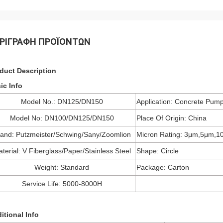
ΡΙΓΡΑΦΉ ΠΡΟΪΌΝΤΩΝ
duct Description
ic Info
Model No.: DN125/DN150
Application: Concrete Pum
Model No: DN100/DN125/DN150
Place Of Origin: China
and: Putzmeister/Schwing/Sany/Zoomlion
Micron Rating: 3μm,5μm,1
terial: V Fiberglass/Paper/Stainless Steel
Shape: Circle
Weight: Standard
Package: Carton
Service Life: 5000-8000H
itional Info