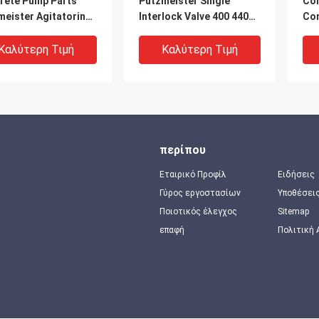
rete Pump Parts
Putzmeister Single
Con
meister Agitatoring
Interlock Valve 400 440
Co
les
Solenoid Valve For
Com
Concrete Pump
Καλύτερη Τιμή
Καλύτερη Τιμή
περίπου
Εταιρικό Προφίλ
Ειδήσεις
Γύρος εργοστασίων
Υποθέσει
Ποιοτικός έλεγχος
Sitemap
επαφή
Πολιτική
0 DN230
066600004 Putzmeister
441
meister Concrete
4L And 273962001 6L
Con
 Parts Concrete
Concrete Pump
44
 Parts S Valve
Accumulator
Mix
Καλύτερη Τιμή
Καλύτερη Τιμή