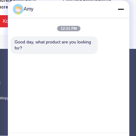
crete Pump Parts
Concrete Pump Remote
ncrete Pump Hopper
Control 4 5 6 Booms
Amy
plete Hopper Assy
Καλύτερη Τιμή
Καλύτερη Τιμή
12:21 PM
Good day, what product are you looking 
for?
Προϊόντα
Μέρη συγκεκριμένων αντλιών Putzmeiste
ς
Μέρη συγκεκριμένων αντλιών Schwing
Εναλλακτικά για φορτηγά μετρητών σκυ
 Απορρήτου
Όλες οι κατηγορίες
540 Putzmeister
Hydraulic Putzmeister
crete Pump Parts
Water Pump 229179000
1541 Concrete Pump
Putzmeister Pump Parts
ing Paddle
Καλύτερη Τιμή
Καλύτερη Τιμή