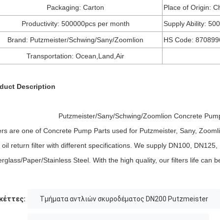
Packaging: Carton
Place of Origin: C
Productivity: 500000pcs per month
Supply Ability: 5
Brand: Putzmeister/Schwing/Sany/Zoomlion
HS Code: 870899
Transportation: Ocean,Land,Air
duct Description
Putzmeister/Sany/Schwing/Zoomlion Concrete Pump Hy
ters are one of Concrete Pump Parts used for Putzmeister, Sany, Zooml
 oil return filter with different specifications. We supply DN100, DN125,
erglass/Paper/Stainless Steel. With the high quality, our filters life can
κέττες:
Τμήματα αντλιών σκυροδέματος DN200 Putzmeister