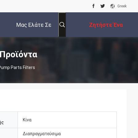
Greek
Μας Ελάτε Σε
Ζητήστε Ένα
Επαφή Με
Απόσπασμα
 Προϊόντα
ump Parts Filters
Κίνα
ής
Διαπραγματεύσιμα