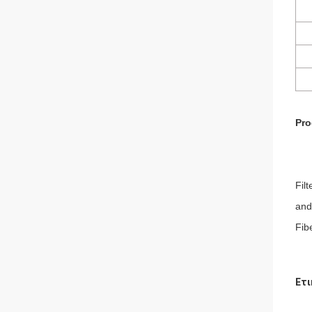
Pro
Fil
and
Fib
Ετι