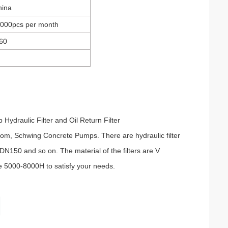
hina
00000pcs per month
60
draulic Filter and Oil Return Filter
iom, Schwing Concrete Pumps. There are hydraulic filter
 DN150 and so on. The material of the filters are V
 be 5000-8000H to satisfy your needs.