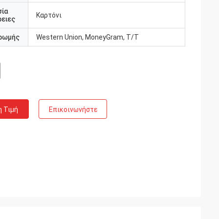
σία
Καρτόνι
ειες
ρωμής
Western Union, MoneyGram, T/T
η Τιμή
Επικοινωνήστε