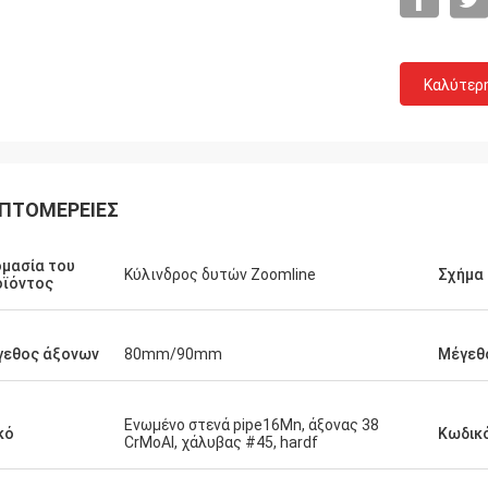
Καλύτερ
ΠΤΟΜΈΡΕΙΕΣ
μασία του
Κύλινδρος δυτών Zoomline
Σχήμα 
οϊόντος
γεθος άξονων
80mm/90mm
Μέγεθ
Ενωμένο στενά pipe16Mn, άξονας 38
κό
Κωδικ
CrMoAl, χάλυβας #45, hardf