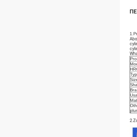
ΠΕ
1.P
Abo
cyl
cyl
Wha
Pro
Mod
HR
Ty
Siz
Sha
Bra
Us
Mat
Oth
plu
2.Z