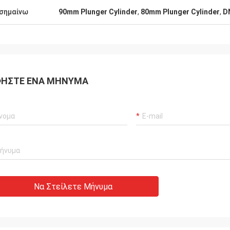
σημαίνω
90mm Plunger Cylinder
,
80mm Plunger Cylinder
,
D
ΉΣΤΕ ΈΝΑ ΜΉΝΥΜΑ
Να Στείλετε Μήνυμα