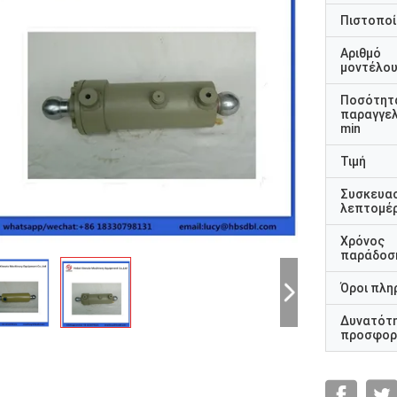
Πιστοποί
Αριθμό
μοντέλο
Ποσότητ
παραγγελ
min
Τιμή
Συσκευα
λεπτομέρ
Χρόνος
παράδοσ
Όροι πλη
Δυνατότ
προσφορ