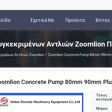
ελίδα
Σχετικά Με
Προϊόντα
Βίντεο
Εμάς
υγκεκριμένων Αντλιών Zoomlion Π
ριμένων Αντλιών Zoomlion
/
Zoomlion Concrete Pump 80mm 90mm P
oomlion Concrete Pump 80mm 90mm Plu
Τόπος
καταγωγ
Μάρκα