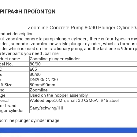
ΡΙΓΡΑΦΉ ΠΡΟΪΌΝΤΩΝ
Zoomline Concrete Pump 80/90 Plunger Cylinder/
roduct description
ut zoomline concrete pump plunger cylinder , there is four types in my
inder , second is zoomline new style plunger cylinder , which is famous
inder,which is used on the stationary pump, and the last one is 90mm p
tever parts you need , call me !
duct name
Zoomline plunger cylinder
el No.
80/90
C
≥65
pe
80/90
e
DN200/DN230
ft Size
80mm/90mm
nd
Zoomline
age
Used on the hopper assembly
erial
Welded pipe16Mn, shaft 38 CrMoAl, #45 steel
er brand
Sany/schwing/IHI
nger cylinder
oomline plunger cylinder image