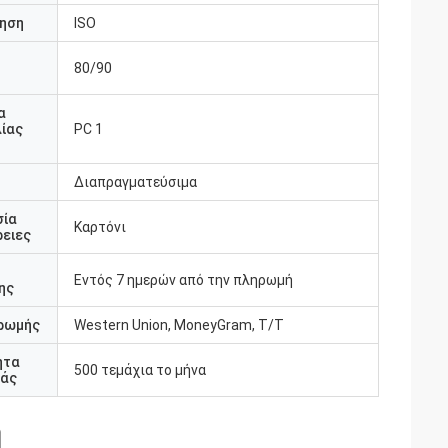
ηση
ISO
80/90
υ
α
ίας
PC 1
Διαπραγματεύσιμα
σία
Καρτόνι
ειες
Εντός 7 ημερών από την πληρωμή
ης
ρωμής
Western Union, MoneyGram, T/T
ητα
500 τεμάχια το μήνα
άς