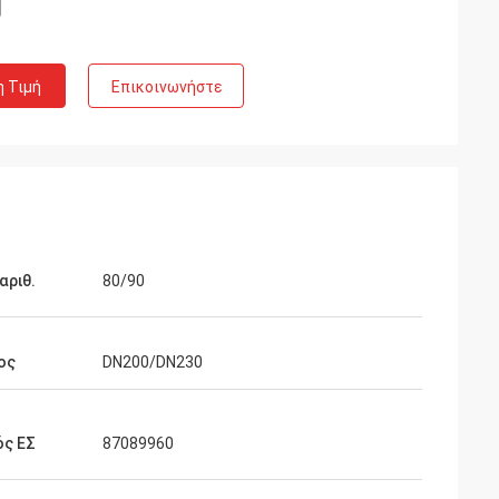
η Τιμή
Επικοινωνήστε
αριθ.
80/90
ος
DN200/DN230
ός ΕΣ
87089960