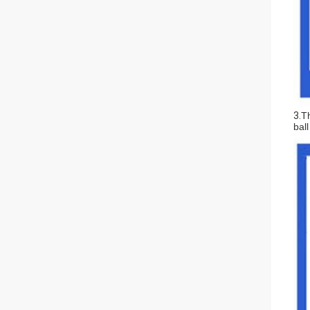
3.
Th
bal