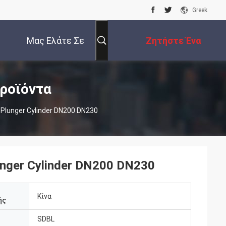
Greek
Μας Ελάτε Σε
Ζητήστε Ένα
Επαφή Με
Απόσπασμα
ροϊόντα
lunger Cylinder DN200 DN230
nger Cylinder DN200 DN230
Κίνα
ής
SDBL