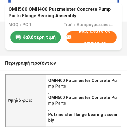
OMH500 OMH400 Putzmeister Concrete Pump
Parts Flange Bearing Assembly
MOQ：PC 1
Τιμή：Διαπραγματεύσιμα
Μας ελάτε σε
Καλύτερη τιμή
επαφή με
Περιγραφή προϊόντων
OMH400 Putzmeister Concrete Pu
mp Parts
,
OMH500 Putzmeister Concrete Pu
Υψηλό φως:
mp Parts
,
Putzmeister flange bearing assem
bly