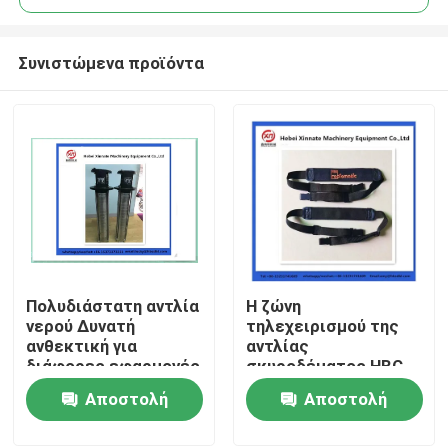
Συνιστώμενα προϊόντα
Πολυδιάστατη αντλία
Η ζώνη
Αρχική Σελίδα
νερού Δυνατή
τηλεχειρισμού της
ανθεκτική για
αντλίας
διάφορες εφαρμογές
σκυροδέματος HBC
Προϊόντα
Putzmeister
Αποστολή
Αποστολή
ερώτησης
ερώτησης
Βίντεο