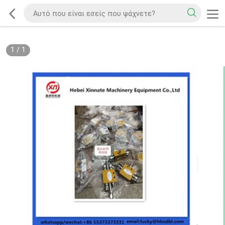
1
/
1