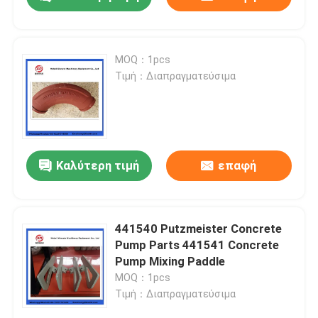
MOQ：1pcs
Τιμή：Διαπραγματεύσιμα
Καλύτερη τιμή
επαφή
Αρχική Σελίδα
441540 Putzmeister Concrete
Pump Parts 441541 Concrete
Pump Mixing Paddle
Προϊόντα
MOQ：1pcs
Τιμή：Διαπραγματεύσιμα
Βίντεο