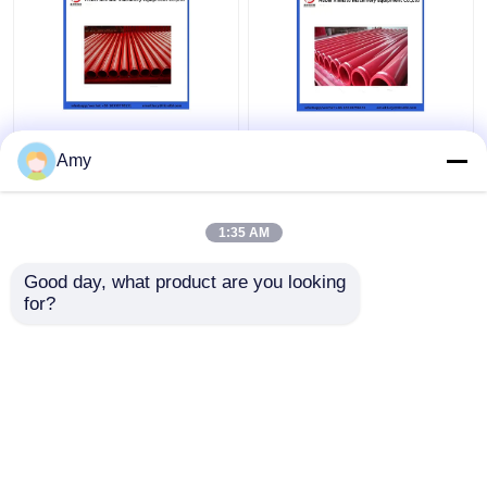
Amy
1:35 AM
Καλύτερη τιμή
Καλύτερη τιμή
Good day, what product are you looking 
for?
επαφή
επαφή
Δείτε περισσότερων
Αρχική Σελίδα
Περίπου εμείς
επαφή
Desktop Site