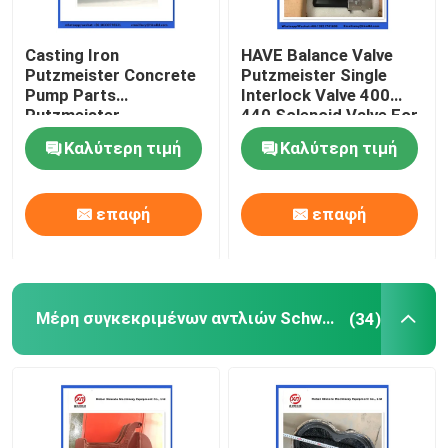
Σφαίρα καθαρισμού αντλίας σκυροδέματος
Casting Iron
HAVE Balance Valve
Putzmeister Concrete
Putzmeister Single
Pump Parts
Interlock Valve 400
Χονδρικός εφοδιασμός
Putzmeister
440 Solenoid Valve For
Agitatoring Paddles
Concrete Pump
Καλύτερη τιμή
Καλύτερη τιμή
Αντλία Rexthod
επαφή
επαφή
Μέρη συγκεκριμένων αντλιών SANY
Μέρη συγκεκριμένων αντλιών Zoomlion
Μέρη συγκεκριμένων αντλιών Schwing
(34)
Συσκευές αντλίας σκυροδέματος
Χρησιμοποιημένο φορτηγό συγκεκριμένων αντλιών