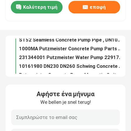
Καλύτερη τιμή
επαφή
SAUER DANFOSS Rexthod Pump SPV23 Hydraulic Pump High Pressure
ST52 Seamless Concrete Pump Pipe , DN100 DN125 Concrete Pump Delivery Pipe
Σχετικά με εμάς
1000MA Putzmeister Concrete Pump Parts Remote Control Battery
231344001 Putzmeister Water Pump 229179000 Flushing Water Pump
Γύρος εργοστασίων
10161980 DN230 DN260 Schwing Concrete Pump Parts Rubber Piston Ram
Putzmeister Concrete Pump Magnetic Switch 270321001
Ποιοτικός έλεγχος
Concrete Pump Parts Sany Filter Element Hydraulic Oil Filter
3 4 Holes Batching Plant Spare Parts Sicoma Butterfly Valve Cylinder Electropneumatic Actuator Cylinder
επαφή
10061072 10061073 Schwing Spare Parts Concrete Pump Complete Closed And Open Agitator
10094569 Schwing Concrete Pump Parts Plunger Cylinder Swing Lever
Ζητήστε ένα απόσπασμα
Αφήστε ένα μήνυμα
Rear Front Agitatoring Shaft Schwing Pump Parts
We bellen je snel terug!
99.9% Concrete Pump Accessories Concrete Pump Primer Lubricant For Concrete Pumping Pipe
Μέρη συγκεκριμένων αντλιών Putzmeister
Concrete Pump Spare Parts Water Pump Schwing Water Pump 7560C
Concrete Pump Parts U Bolt Pipe DN125 DN150 Plastic Cast Steel
Μέρη συγκεκριμένων αντλιών Schwing
BP2000 Schwing Concrete Pump Parts Slewing Lever BP3000