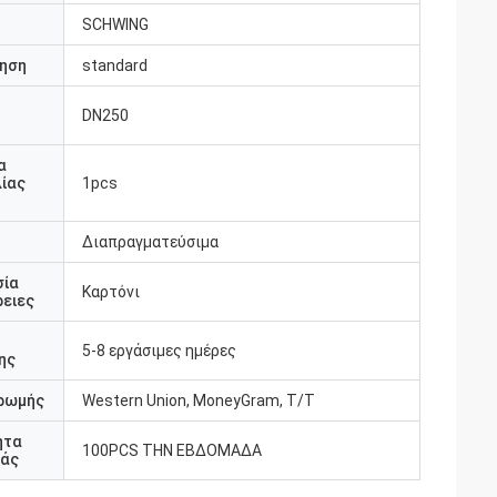
SCHWING
ηση
standard
DN250
υ
α
ίας
1pcs
Διαπραγματεύσιμα
σία
Καρτόνι
ειες
5-8 εργάσιμες ημέρες
ης
ρωμής
Western Union, MoneyGram, T/T
ητα
100PCS ΤΗΝ ΕΒΔΟΜΑΔΑ
άς