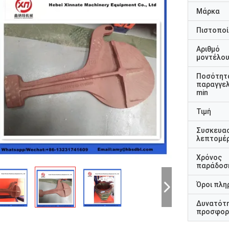
Μάρκα
Πιστοποί
Αριθμό
μοντέλο
Ποσότητ
παραγγελ
min
Τιμή
Συσκευα
λεπτομέρ
Χρόνος
παράδοσ
Όροι πλη
Δυνατότ
προσφορ