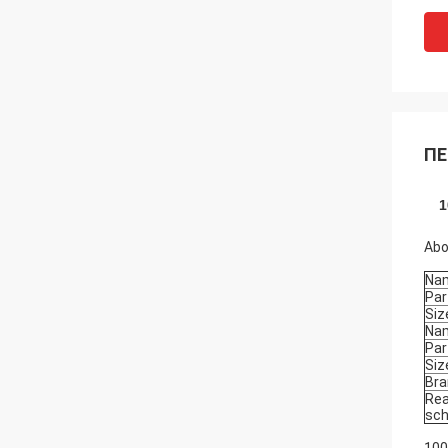
ΠΕ
1
Abo
Na
Par
Siz
Na
Par
Siz
Bra
Rea
sch
100