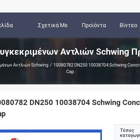
ελίδα
Σχετικά Με
Προϊόντα
Βίντεο
υγκεκριμένων Αντλιών Schwing Π
Εμάς
μένων Αντλιών Schwing
/
10080782 DN250 10038704 Schwing Concre
Cap
0080782 DN250 10038704 Schwing Concr
ap
Τόπος
καταγωγ