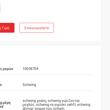
η Τιμή
Επικοινωνήστε
ός μερών
10038704
α
Schwing
schwing χοάνη, schwing γυρίζοντας
g μέρη
μοχλός, schwing να γυρίσει sahft, schwing
ed
άξονας αναμικτών, schwin