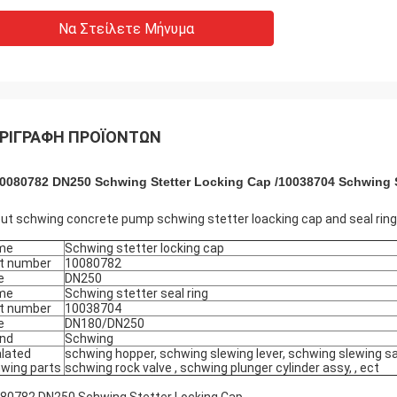
Να Στείλετε Μήνυμα
ΡΙΓΡΑΦΉ ΠΡΟΪΌΝΤΩΝ
0080782 DN250 Schwing Stetter Locking Cap /10038704 Schwing S
ut schwing concrete pump schwing stetter loacking cap and seal ring
me
Schwing stetter locking cap
t number
10080782
e
DN250
me
Schwing stetter seal ring
t number
10038704
e
DN180/DN250
nd
Schwing
lated
schwing hopper, schwing slewing lever, schwing slewing sa
wing parts
schwing rock valve , schwing plunger cylinder assy, , ect
80782 DN250 Schwing Stetter Locking Cap