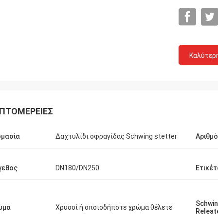
Καλύτερ
ΠΤΟΜΈΡΕΙΕΣ
ομασία
Δαχτυλίδι σφραγίδας Schwing stetter
Αριθμ
γεθος
DN180/DN250
Ετικέτ
Schwin
ώμα
Χρυσοί ή οποιοδήποτε χρώμα θέλετε
Releat