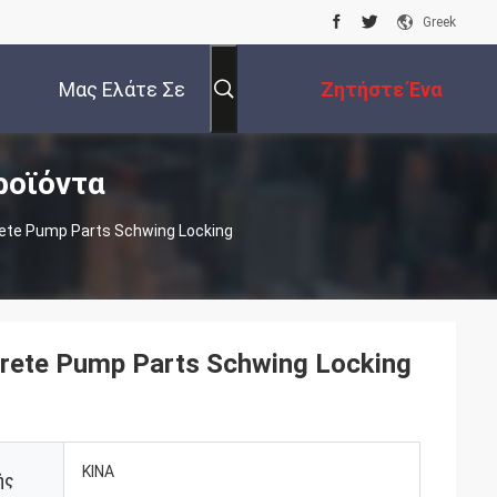
Greek
Μας Ελάτε Σε
Ζητήστε Ένα
ροϊόντα
Επαφή Με
Απόσπασμα
te Pump Parts Schwing Locking
ete Pump Parts Schwing Locking
ΚΙΝΑ
ής