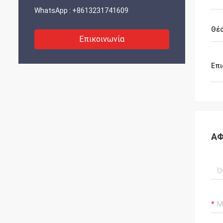
WhatsApp :
+8613231741609
Θέσ
Επικοινωνία
Επι
ΑΦ