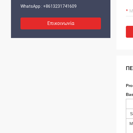
WhatsApp :
+8613231741609
Επικοινωνία
ΠΕ
Pro
Bas
S
M