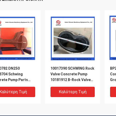
0782 DN250
10017390 SCHWING Rock
BP
8704 Schwing
Valve Concrete Pump
Con
rete Pump Parts
10181912 B-Rock Valve
Gro
ing Locking Cap
220/180/10059467
210/180
Καλύτερη Τιμή
Καλύτερη Τιμή