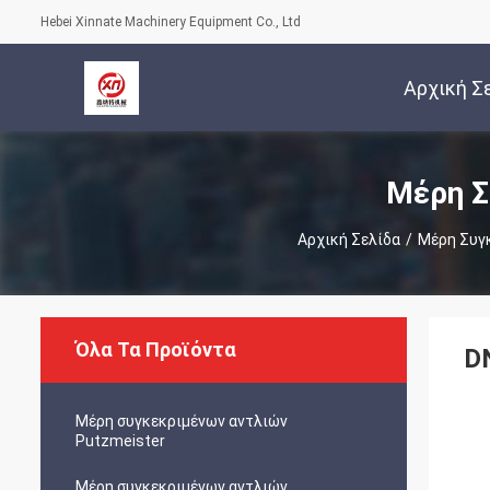
Hebei Xinnate Machinery Equipment Co., Ltd
Αρχική Σ
Μέρη Σ
Αρχική Σελίδα
/
Μέρη Συγ
Όλα Τα Προϊόντα
D
Μέρη συγκεκριμένων αντλιών
Putzmeister
Μέρη συγκεκριμένων αντλιών