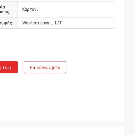
σία
Καρτόνι
ειες
ρωμής
Western Union, , T/T
η Τιμή
Επικοινωνήστε