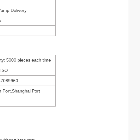
Pump Delivery
e
ity: 5000 pieces each time
: ISO
87089960
in Port,Shanghai Port