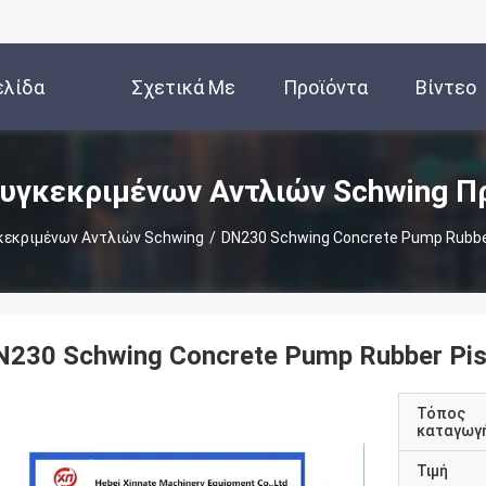
ελίδα
Σχετικά Με
Προϊόντα
Βίντεο
Εμάς
υγκεκριμένων Αντλιών Schwing Π
κεκριμένων Αντλιών Schwing
/
DN230 Schwing Concrete Pump Rubbe
N230 Schwing Concrete Pump Rubber Pis
Τόπος
καταγωγ
Τιμή