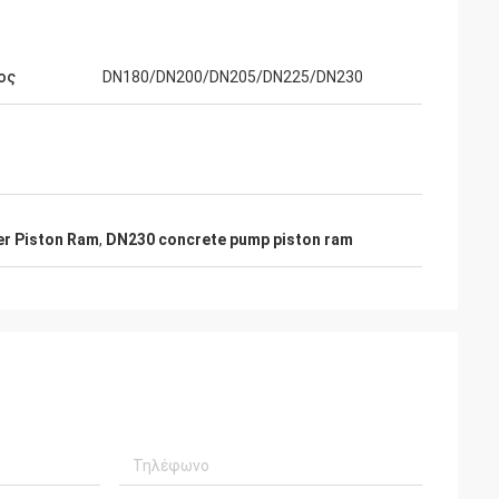
ος
DN180/DN200/DN205/DN225/DN230
er Piston Ram
,
DN230 concrete pump piston ram