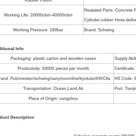
Rubber Piston
Realated Parts: Concrete 
Working Life
: 20000cbm-40000cbm
Cylinder,rubber Hose,deliv
Working Pressure: 180bar
Brand: Schwing
itional Info
Packaging: plastic carton and wooden cases
Supply Abil
Productivity: 50000 pieces per month
Certificate
rand: Putzmeister/schwing/sany/zoomline/kyokuto/IHI/Cifa
HS Code: 
Transportation: Ocean,Land,Air
Port: Tianj
Place of Origin: cangzhou
duct Description