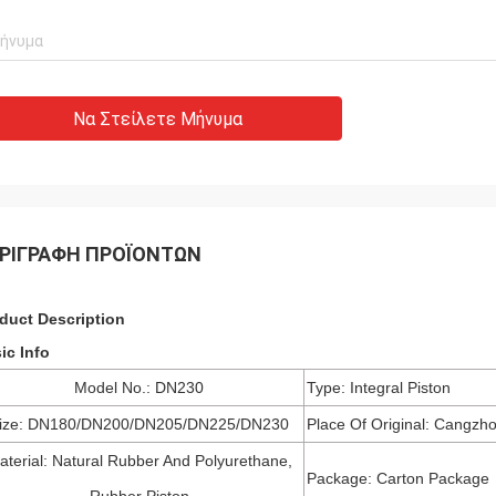
Να Στείλετε Μήνυμα
ΡΙΓΡΑΦΉ ΠΡΟΪΌΝΤΩΝ
duct Description
ic Info
Model No.: DN230
Type: Integral Piston
ize: DN180/DN200/DN205/DN225/DN230
Place Of Original: Cangzh
aterial: Natural Rubber And Polyurethane,
Package: Carton Package