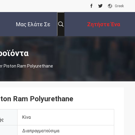
Greek
Μας Ελάτε Σε
Ζητήστε Ένα
Επαφή Με
Απόσπασμα
ροϊόντα
r Piston Ram Polyurethane
ton Ram Polyurethane
Κίνα
ής
Διαπραγματεύσιμα