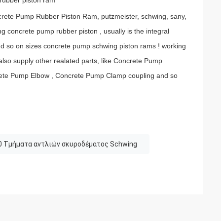
ubber piston ram
rete Pump Rubber Piston Ram, putzmeister, schwing, sany,
g concrete pump rubber piston , usually is the integral
 so on sizes concrete pump schwing piston rams ! working
lso supply other realated parts, like Concrete Pump
rete Pump Elbow , Concrete Pump Clamp coupling and so
 Τμήματα αντλιών σκυροδέματος Schwing