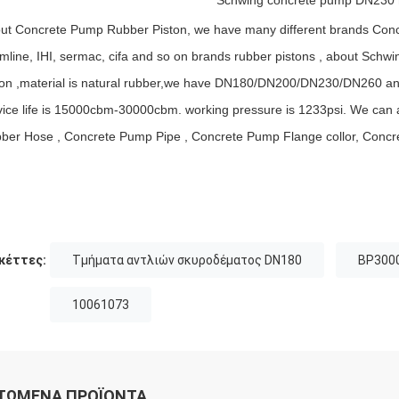
Schwing concrete pump DN230 r
ut Concrete Pump Rubber Piston, we have many different brands Conc
mline, IHI, sermac, cifa and so on brands rubber pistons , about Schwin
ton ,material is natural rubber,we have DN180/DN200/DN230/DN260 and
vice life is 15000cbm-30000cbm. working pressure is 1233psi. We can a
ber Hose , Concrete Pump Pipe , Concrete Pump Flange collor, Conc
κέττες:
Τμήματα αντλιών σκυροδέματος DN180
BP3000
10061073
ΤΏΜΕΝΑ ΠΡΟΪΌΝΤΑ