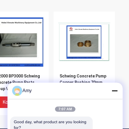
2000 BP3000 Schwing
Schwing Concrete Pump
crete Pump Parts
Copper Bushing 70mm
up Valve Spindle
10018047 10061077
Amy
Καλύτερη Τιμή
Καλύτερη Τιμή
7:07 AM
Good day, what product are you looking 
for?