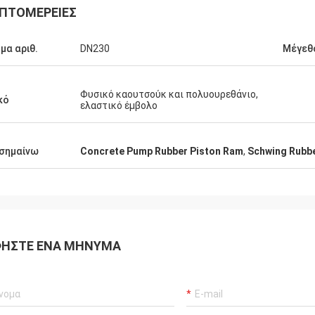
ΠΤΟΜΈΡΕΙΕΣ
μα αριθ.
DN230
Μέγεθ
Φυσικό καουτσούκ και πολυουρεθάνιο,
κό
ελαστικό έμβολο
σημαίνω
Concrete Pump Rubber Piston Ram
,
Schwing Rubb
ΉΣΤΕ ΈΝΑ ΜΉΝΥΜΑ