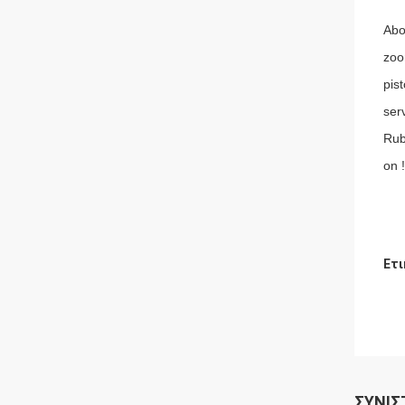
Abo
zoo
pis
ser
Rub
on !
Ετι
ΣΥΝΙΣ