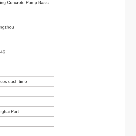
ing Concrete Pump Basic
angzhou
046
ieces each time
nghai Port