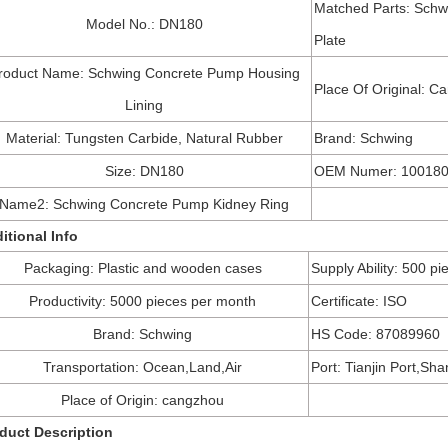
Matched Parts: Schw
Model No.:
DN180
Plate
roduct Name: Schwing Concrete Pump Housing
Place Of Original: C
Lining
Material: Tungsten Carbide, Natural Rubber
Brand: Schwing
Size: DN180
OEM Numer: 10018
Name2: Schwing Concrete Pump Kidney Ring
itional Info
Packaging: Plastic and wooden cases
Supply Ability: 500 p
Productivity: 5000 pieces per month
Certificate: ISO
Brand: Schwing
HS Code: 87089960
Transportation: Ocean,Land,Air
Port: Tianjin Port,Sha
Place of Origin: cangzhou
duct Description