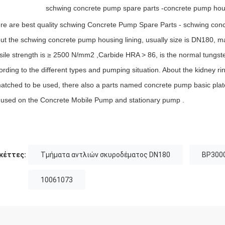
schwing concrete pump spare parts -concrete pump hous
re are best quality schwing Concrete Pump Spare Parts - schwing conc
ut the schwing concrete pump housing lining, usually size is DN180, m
sile strength is ≥ 2500 N/mm2 ,Carbide HRA > 86, is the normal tungst
ording to the different types and pumping situation. About the kidney rin
matched to be used, there also a parts named concrete pump basic plate
 used on the Concrete Mobile Pump and stationary pump .
κέττες:
Τμήματα αντλιών σκυροδέματος DN180
BP3000
10061073