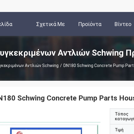
ελίδα
Σχετικά Με
Προϊόντα
Βίντεο
Εμάς
υγκεκριμένων Αντλιών Schwing Π
γκεκριμένων Αντλιών Schwing
/
DN180 Schwing Concrete Pump Parts
N180 Schwing Concrete Pump Parts Hous
Τόπος
καταγωγ
Τιμή