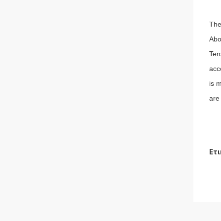
The
Abo
Ten
acc
is 
are
Ετι