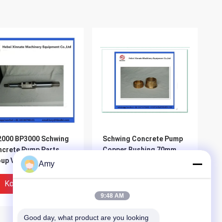
2000 BP3000 Schwing
Schwing Concrete Pump
crete Pump Parts
Copper Bushing 70mm
up Valve Spindle
10018047 10061077
Amy
Καλύτερη Τιμή
Καλύτερη Τιμή
9:48 AM
Good day, what product are you looking 