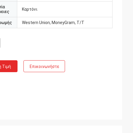
σία
Καρτόνι
ειες
ρωμής
Western Union, MoneyGram, T/T
η Τιμή
Επικοινωνήστε