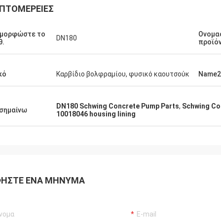
ΠΤΟΜΈΡΕΙΕΣ
αμορφώστε το
Ονομα
DN180
θ.
προϊό
κό
Καρβίδιο βολφραμίου, φυσικό καουτσούκ
Name2
DN180 Schwing Concrete Pump Parts
,
Schwing Co
σημαίνω
10018046 housing lining
ΉΣΤΕ ΈΝΑ ΜΉΝΥΜΑ