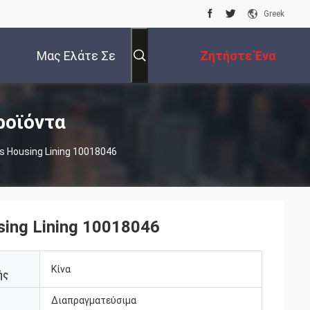
Greek
Μας Ελάτε Σε
Ζητήστε Ένα
Επαφή Με
Απόσπασμα
ροϊόντα
 Housing Lining 10018046
ing Lining 10018046
Κίνα
ής
Διαπραγματεύσιμα