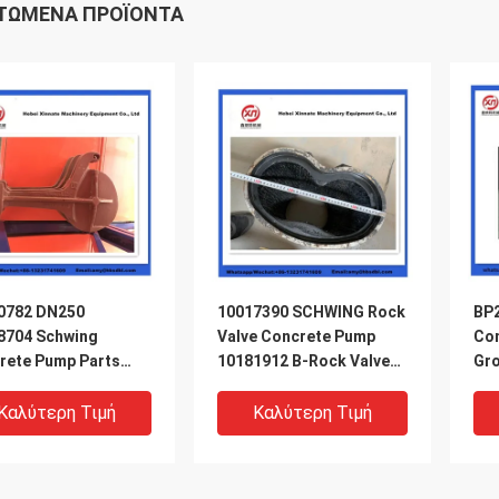
ΤΏΜΕΝΑ ΠΡΟΪΌΝΤΑ
0782 DN250
10017390 SCHWING Rock
BP
8704 Schwing
Valve Concrete Pump
Con
rete Pump Parts
10181912 B-Rock Valve
Gro
ing Locking Cap
220/180/10059467
210/180
Καλύτερη Τιμή
Καλύτερη Τιμή