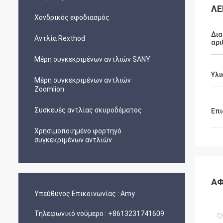
ΛΕ
Χονδρικός εφοδιασμός
Δι
Αντλία Rexthod
αρι
Μέρη συγκεκριμένων αντλιών SANY
Υλι
Μέρη συγκεκριμένων αντλιών
Zoomlion
Συσκευές αντλίας σκυροδέματος
Επι
Χρησιμοποιημένο φορτηγό
συγκεκριμένων αντλιών
ΑΦ
Υπεύθυνος Επικοινωνίας :
Amy
Τηλεφωνικό νούμερο :
+8613231741609